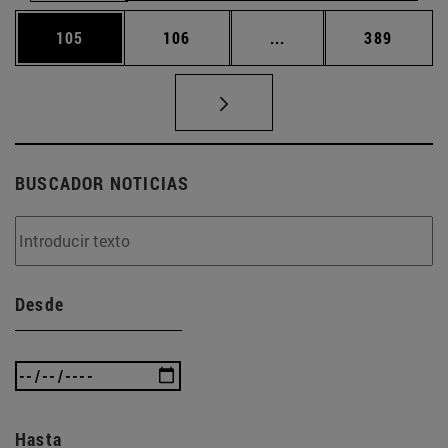
Página
Página
Páginas intermedias 
Página
105
106
...
389
BUSCADOR NOTICIAS
Desde
Hasta