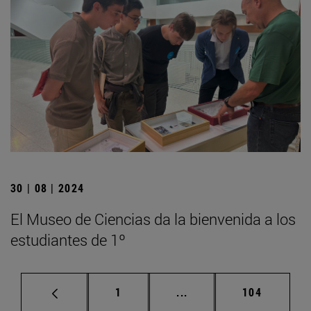
30 | 08 | 2024
El Museo de Ciencias da la bienvenida a los
estudiantes de 1º
Página
Páginas intermedias Us
Página
1
...
104