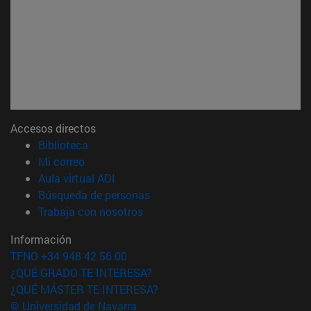
Accesos directos
(abre en nueva ventana)
Biblioteca
(abre en nueva ventana)
Mi correo
(abre en nueva ventana)
Aula virtual ADI
(abre en nueva ventana)
Búsqueda de personas
(abre en nueva ventana)
Trabaja con nosotros
Información
TFNO +34 948 42 56 00
¿QUÉ GRADO TE INTERESA?
¿QUÉ MÁSTER TE INTERESA?
© Universidad de Navarra