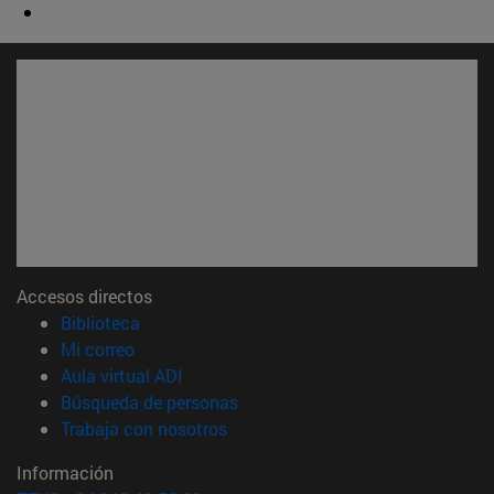
Accesos directos
(abre en nueva ventana)
Biblioteca
(abre en nueva ventana)
Mi correo
(abre en nueva ventana)
Aula virtual ADI
(abre en nueva ventana)
Búsqueda de personas
(abre en nueva ventana)
Trabaja con nosotros
Información