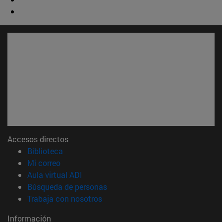
Accesos directos
(abre en nueva ventana)
Biblioteca
(abre en nueva ventana)
Mi correo
(abre en nueva ventana)
Aula virtual ADI
(abre en nueva ventana)
Búsqueda de personas
(abre en nueva ventana)
Trabaja con nosotros
Información