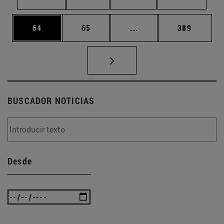
Página
Página
Páginas intermedias U
Página
64
65
...
389
BUSCADOR NOTICIAS
Desde