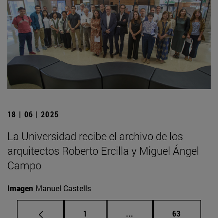
18 | 06 | 2025
La Universidad recibe el archivo de los
arquitectos Roberto Ercilla y Miguel Ángel
Campo
Imagen
Manuel Castells
Página
Páginas intermedias Us
Página
1
...
63