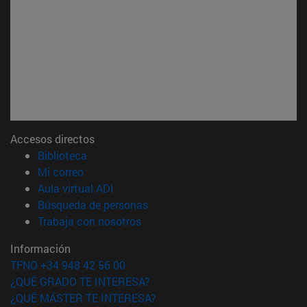
Accesos directos
(abre en nueva ventana)
Biblioteca
(abre en nueva ventana)
Mi correo
(abre en nueva ventana)
Aula virtual ADI
(abre en nueva ventana)
Búsqueda de personas
(abre en nueva ventana)
Trabaja con nosotros
Información
TFNO +34 948 42 56 00
¿QUÉ GRADO TE INTERESA?
¿QUÉ MÁSTER TE INTERESA?