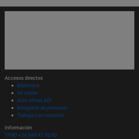
Accesos directos
(abre en nueva ventana)
Biblioteca
(abre en nueva ventana)
Mi correo
(abre en nueva ventana)
Aula virtual ADI
(abre en nueva ventana)
Búsqueda de personas
(abre en nueva ventana)
Trabaja con nosotros
Información
TFNO +34 948 42 56 00