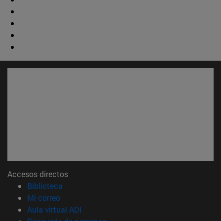
Accesos directos
(abre en nueva ventana)
Biblioteca
(abre en nueva ventana)
Mi correo
(abre en nueva ventana)
Aula virtual ADI
(abre en nueva ventana)