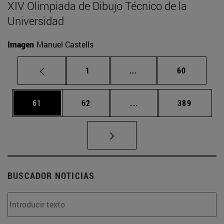
XIV Olimpiada de Dibujo Técnico de la
Universidad
Imagen
Manuel Castells
Página
Páginas intermedias Us
Página
1
...
60
Página
Página
Páginas intermedias U
Página
61
62
...
389
BUSCADOR NOTICIAS