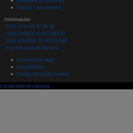
Búsqueda de personas
(abre en nueva ventana)
Trabaja con nosotros
Información
TFNO +34 948 42 56 00
¿QUÉ GRADO TE INTERESA?
¿QUÉ MÁSTER TE INTERESA?
© Universidad de Navarra
Información legal
Accesibilidad
Configuración de cookies
Localizador de campus