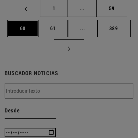
Página
Páginas intermedias Us
Página
1
...
59
Página
Página
Páginas intermedias U
Página
60
61
...
389
BUSCADOR NOTICIAS
Desde