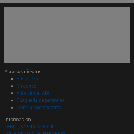
Accesos directos
(abre en nueva ventana)
Biblioteca
(abre en nueva ventana)
Mi correo
(abre en nueva ventana)
Aula virtual ADI
(abre en nueva ventana)
Búsqueda de personas
(abre en nueva ventana)
Trabaja con nosotros
Información
TFNO +34 948 42 56 00
¿QUÉ GRADO TE INTERESA?