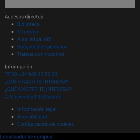
Accesos directos
(abre en nueva ventana)
Biblioteca
(abre en nueva ventana)
Mi correo
(abre en nueva ventana)
Aula virtual ADI
(abre en nueva ventana)
Búsqueda de personas
(abre en nueva ventana)
Trabaja con nosotros
Información
TFNO +34 948 42 56 00
¿QUÉ GRADO TE INTERESA?
¿QUÉ MÁSTER TE INTERESA?
© Universidad de Navarra
Información legal
Accesibilidad
Configuración de cookies
Localizador de campus