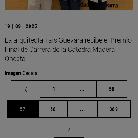
19 | 09 | 2025
La arquitecta Tais Guevara recibe el Premio
Final de Carrera de la Cátedra Madera
Onesta
Imagen
Cedida
Página
Páginas intermedias Us
Página
1
...
56
Página
Página
Páginas intermedias U
Página
57
58
...
389