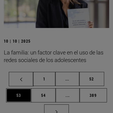
10 | 10 | 2025
La familia: un factor clave en el uso de las
redes sociales de los adolescentes
Página
Páginas intermedias Us
Página
1
...
52
Página
Página
Páginas intermedias U
Página
53
54
...
389