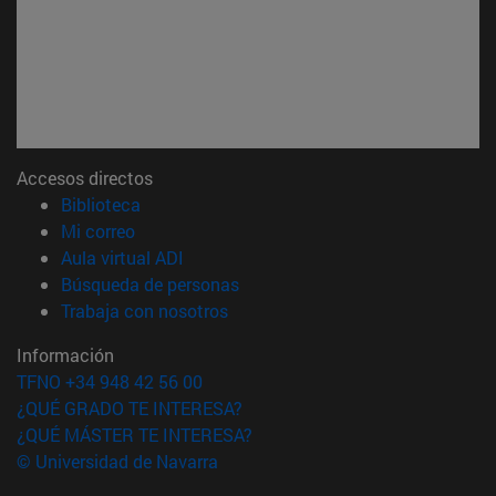
Accesos directos
(abre en nueva ventana)
Biblioteca
(abre en nueva ventana)
Mi correo
(abre en nueva ventana)
Aula virtual ADI
(abre en nueva ventana)
Búsqueda de personas
(abre en nueva ventana)
Trabaja con nosotros
Información
TFNO +34 948 42 56 00
¿QUÉ GRADO TE INTERESA?
¿QUÉ MÁSTER TE INTERESA?
© Universidad de Navarra