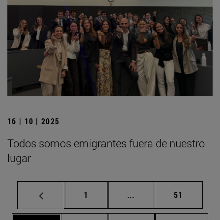
16 | 10 | 2025
Todos somos emigrantes fuera de nuestro
lugar
Página
Páginas intermedias Us
Página
1
...
51