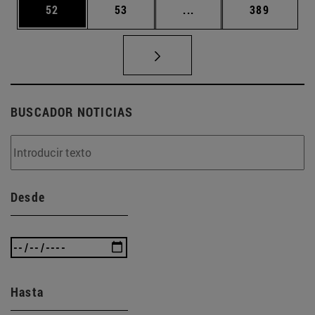
Página
Página
Páginas intermedias U
Página
52
53
...
389
BUSCADOR NOTICIAS
Desde
Hasta