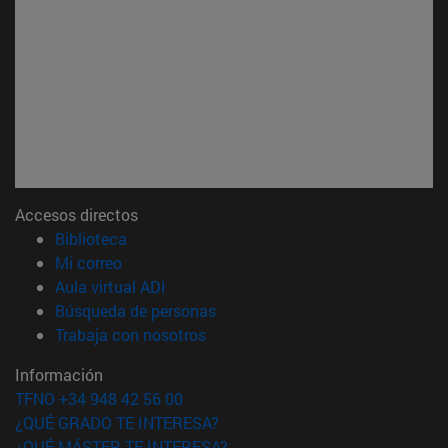
Accesos directos
(abre en nueva ventana)
Biblioteca
(abre en nueva ventana)
Mi correo
(abre en nueva ventana)
Aula virtual ADI
(abre en nueva ventana)
Búsqueda de personas
(abre en nueva ventana)
Trabaja con nosotros
Información
TFNO +34 948 42 56 00
¿QUÉ GRADO TE INTERESA?
¿QUÉ MÁSTER TE INTERESA?