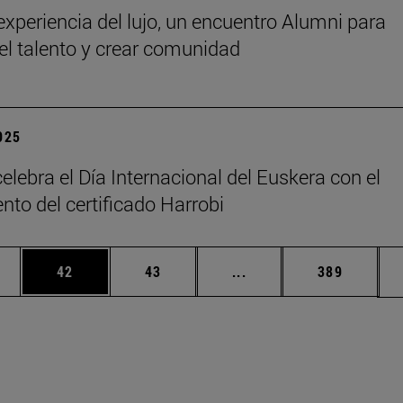
 experiencia del lujo, un encuentro Alumni para
 el talento y crear comunidad
2025
elebra el Día Internacional del Euskera con el
nto del certificado Harrobi
edias Use TAB para desplazarse.
ina
Página
Página
Páginas intermedias Us
Página
42
43
...
389