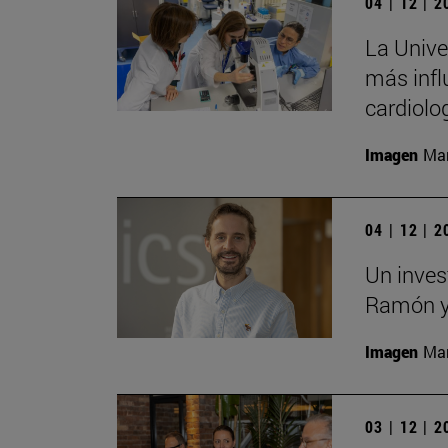
04 | 12 | 
La Univer
más infl
cardiolo
Imagen
Man
04 | 12 | 
Un inves
Ramón y 
Imagen
Man
03 | 12 | 