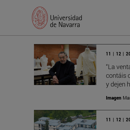
11 | 12 | 
“La vent
contáis 
y dejen h
Imagen
Man
11 | 12 | 