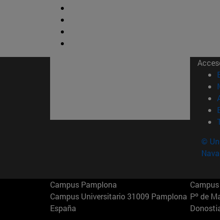
Acces
© Uni
Nava
Campus Pamplona
Campus 
Campus Universitario 31009 Pamplona
Pº de M
España
Donosti