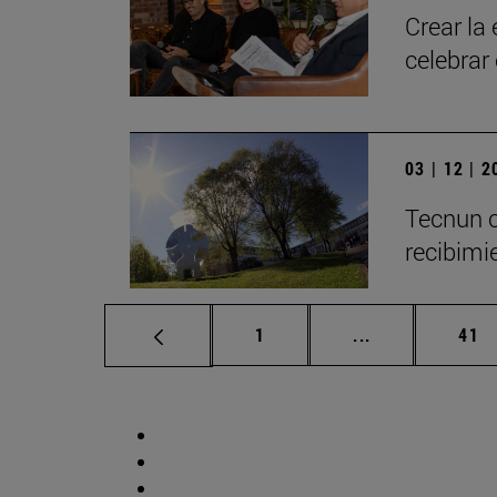
Crear la
celebrar
03 | 12 | 
Tecnun c
recibimie
Página
Páginas interm
Pág
1
...
41