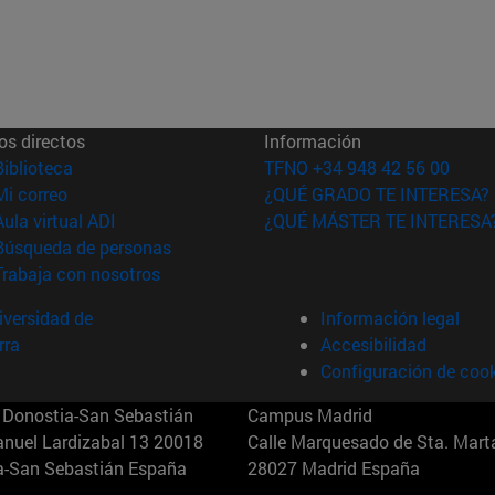
os directos
Información
(abre en nueva ventana)
Biblioteca
TFNO +34 948 42 56 00
(abre en nueva ventana)
Mi correo
¿QUÉ GRADO TE INTERESA?
(abre en nueva ventana)
Aula virtual ADI
¿QUÉ MÁSTER TE INTERESA
(abre en nueva ventana)
Búsqueda de personas
(abre en nueva ventana)
Trabaja con nosotros
versidad de
Información legal
rra
Accesibilidad
Configuración de coo
Donostia-San Sebastián
Campus Madrid
anuel Lardizabal 13 20018
Calle Marquesado de Sta. Marta
a-San Sebastián España
28027 Madrid España