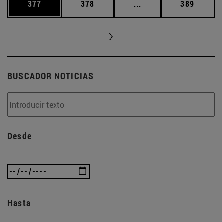
Página
Página
Páginas intermedias 
Página
377
378
...
389
BUSCADOR NOTICIAS
Desde
Hasta