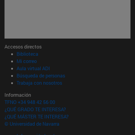
Accesos directos
(abre en nueva ventana)
Biblioteca
(abre en nueva ventana)
Mi correo
(abre en nueva ventana)
Aula virtual ADI
(abre en nueva ventana)
Búsqueda de personas
(abre en nueva ventana)
Trabaja con nosotros
Información
TFNO +34 948 42 56 00
¿QUÉ GRADO TE INTERESA?
¿QUÉ MÁSTER TE INTERESA?
© Universidad de Navarra