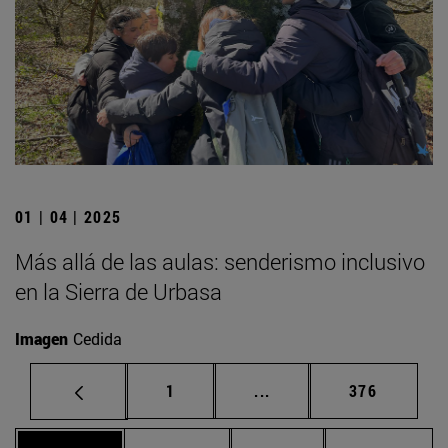
01 | 04 | 2025
Más allá de las aulas: senderismo inclusivo
en la Sierra de Urbasa
Imagen
Cedida
Página
Páginas intermedias Us
Página
1
...
376