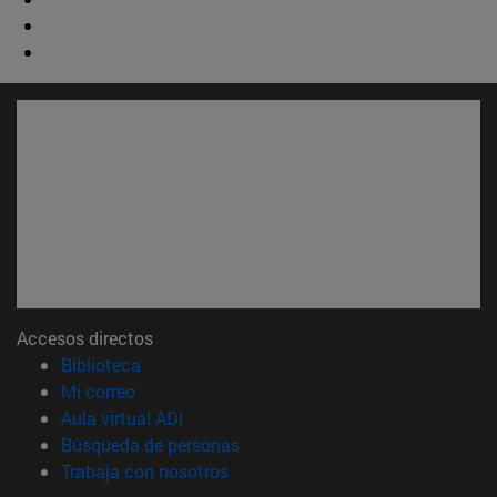
Accesos directos
(abre en nueva ventana)
Biblioteca
(abre en nueva ventana)
Mi correo
(abre en nueva ventana)
Aula virtual ADI
(abre en nueva ventana)
Búsqueda de personas
(abre en nueva ventana)
Trabaja con nosotros