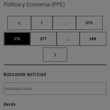
Política y Economía (PPE)
Página
Páginas intermedias Us
Página
1
...
375
Página
Página
Páginas intermedias 
Página
376
377
...
389
BUSCADOR NOTICIAS
Desde