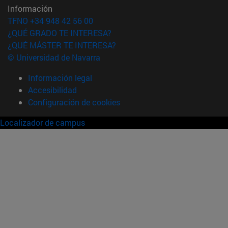
Información
TFNO +34 948 42 56 00
¿QUÉ GRADO TE INTERESA?
¿QUÉ MÁSTER TE INTERESA?
© Universidad de Navarra
Información legal
Accesibilidad
Configuración de cookies
Localizador de campus