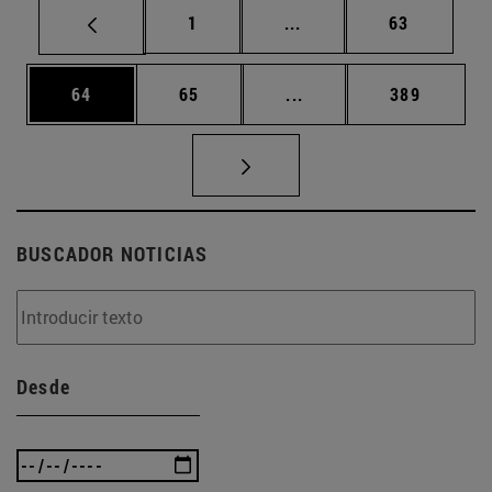
Página
Páginas intermedias Us
Página
1
...
63
Página
Página
Páginas intermedias U
Página
64
65
...
389
BUSCADOR NOTICIAS
Desde