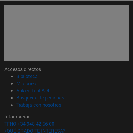
Accesos directos
(abre en nueva ventana)
Biblioteca
(abre en nueva ventana)
Mi correo
(abre en nueva ventana)
Aula virtual ADI
(abre en nueva ventana)
Búsqueda de personas
(abre en nueva ventana)
Trabaja con nosotros
Información
TFNO +34 948 42 56 00
¿QUÉ GRADO TE INTERESA?