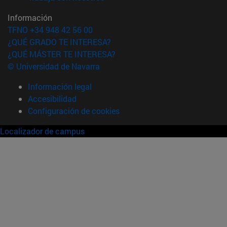
Información
TFNO +34 948 42 56 00
¿QUÉ GRADO TE INTERESA?
¿QUÉ MÁSTER TE INTERESA?
© Universidad de Navarra
Información legal
Accesibilidad
Configuración de cookies
Localizador de campus