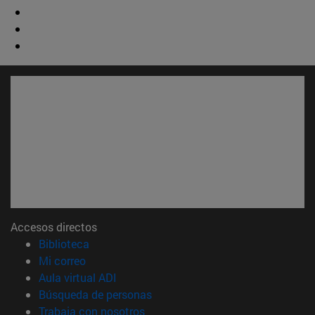
Accesos directos
(abre en nueva ventana)
Biblioteca
(abre en nueva ventana)
Mi correo
(abre en nueva ventana)
Aula virtual ADI
(abre en nueva ventana)
Búsqueda de personas
(abre en nueva ventana)
Trabaja con nosotros