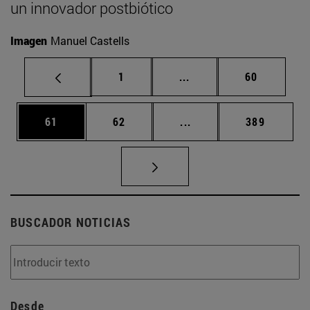
un innovador postbiótico
Imagen
Manuel Castells
Página
Páginas intermedias Us
Página
1
...
60
Página
Página
Páginas intermedias U
Página
61
62
...
389
BUSCADOR NOTICIAS
Desde