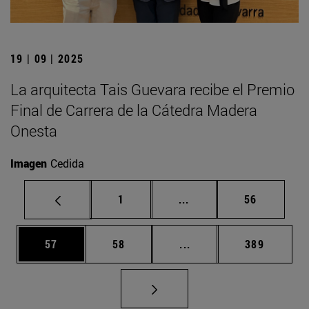
19 | 09 | 2025
La arquitecta Tais Guevara recibe el Premio
Final de Carrera de la Cátedra Madera
Onesta
Imagen
Cedida
Página
Páginas intermedias Us
Página
1
...
56
Página
Página
Páginas intermedias U
Página
57
58
...
389