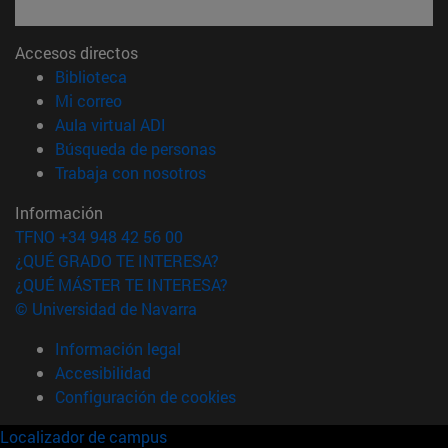
Accesos directos
(abre en nueva ventana)
Biblioteca
(abre en nueva ventana)
Mi correo
(abre en nueva ventana)
Aula virtual ADI
(abre en nueva ventana)
Búsqueda de personas
(abre en nueva ventana)
Trabaja con nosotros
Información
TFNO +34 948 42 56 00
¿QUÉ GRADO TE INTERESA?
¿QUÉ MÁSTER TE INTERESA?
© Universidad de Navarra
Información legal
Accesibilidad
Configuración de cookies
Localizador de campus