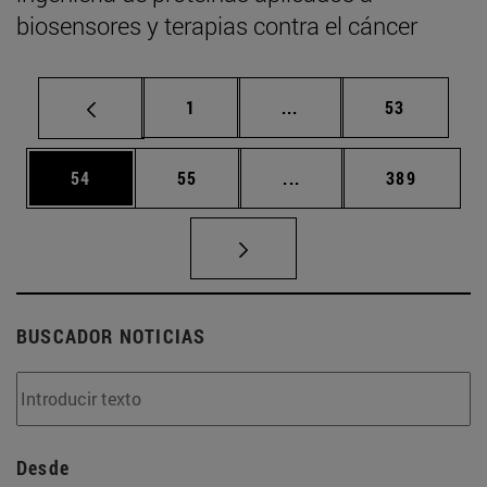
biosensores y terapias contra el cáncer
Página
Páginas intermedias Us
Página
1
...
53
Página
Página
Páginas intermedias U
Página
54
55
...
389
BUSCADOR NOTICIAS
Desde