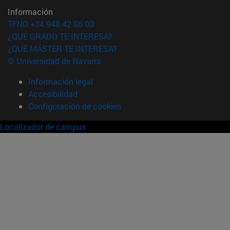
Información
TFNO +34 948 42 56 00
¿QUÉ GRADO TE INTERESA?
¿QUÉ MÁSTER TE INTERESA?
© Universidad de Navarra
Información legal
Accesibilidad
Configuración de cookies
Localizador de campus