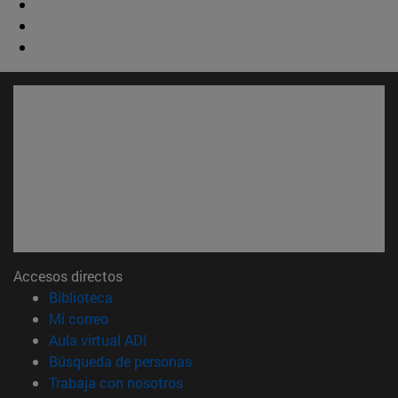
Accesos directos
(abre en nueva ventana)
Biblioteca
(abre en nueva ventana)
Mi correo
(abre en nueva ventana)
Aula virtual ADI
(abre en nueva ventana)
Búsqueda de personas
(abre en nueva ventana)
Trabaja con nosotros