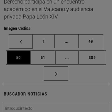
Derecho participa en un encuentro
académico en el Vaticano y audiencia
privada Papa León XIV
Imagen
Cedida
Página
Páginas intermedias Us
Página
1
...
49
Página
Página
Páginas intermedias U
Página
50
51
...
389
BUSCADOR NOTICIAS