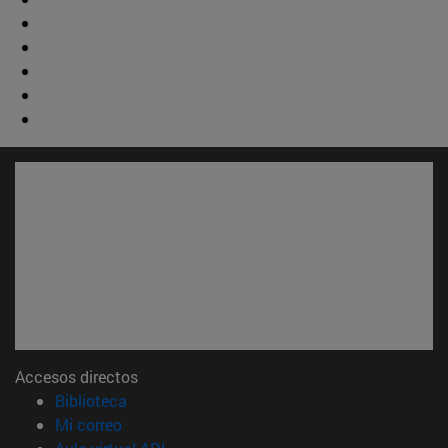
Accesos directos
(abre en nueva ventana)
Biblioteca
(abre en nueva ventana)
Mi correo
(abre en nueva ventana)