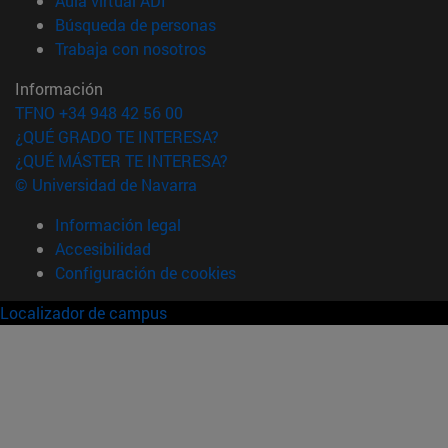
Aula virtual ADI
(abre en nueva ventana)
Búsqueda de personas
(abre en nueva ventana)
Trabaja con nosotros
Información
TFNO +34 948 42 56 00
¿QUÉ GRADO TE INTERESA?
¿QUÉ MÁSTER TE INTERESA?
© Universidad de Navarra
Información legal
Accesibilidad
Configuración de cookies
Localizador de campus