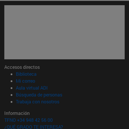
Accesos directos
(abre en nueva ventana)
Biblioteca
(abre en nueva ventana)
Mi correo
(abre en nueva ventana)
Aula virtual ADI
(abre en nueva ventana)
Búsqueda de personas
(abre en nueva ventana)
Trabaja con nosotros
Información
TFNO +34 948 42 56 00
¿QUÉ GRADO TE INTERESA?