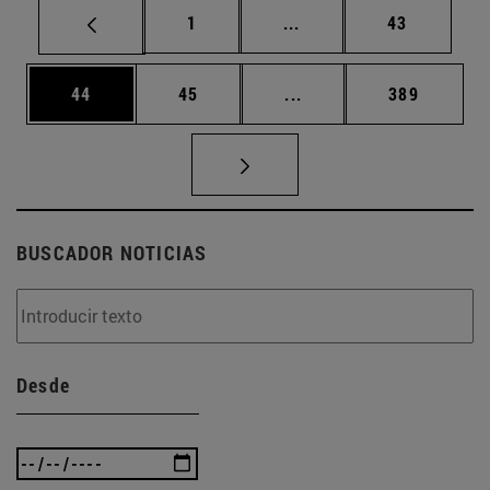
Página
Páginas intermedias Us
Página
1
...
43
Página
Página
Páginas intermedias U
Página
44
45
...
389
BUSCADOR NOTICIAS
Desde