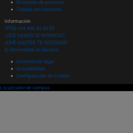
(abre en nueva ventana)
Búsqueda de personas
(abre en nueva ventana)
Trabaja con nosotros
Información
TFNO +34 948 42 56 00
¿QUÉ GRADO TE INTERESA?
¿QUÉ MÁSTER TE INTERESA?
© Universidad de Navarra
Información legal
Accesibilidad
Configuración de cookies
Localizador de campus