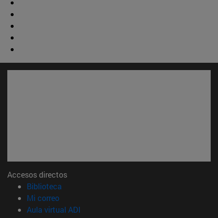
Accesos directos
(abre en nueva ventana)
Biblioteca
(abre en nueva ventana)
Mi correo
(abre en nueva ventana)
Aula virtual ADI