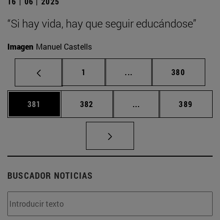
16 | 06 | 2025
“Si hay vida, hay que seguir educándose”
Imagen
Manuel Castells
Página
Páginas intermedias Us
Página
1
...
380
Página
Página
Páginas intermedias 
Página
381
382
...
389
BUSCADOR NOTICIAS