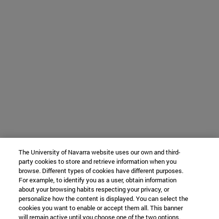
The University of Navarra website uses our own and third-
party cookies to store and retrieve information when you
browse. Different types of cookies have different purposes.
For example, to identify you as a user, obtain information
about your browsing habits respecting your privacy, or
personalize how the content is displayed. You can select the
cookies you want to enable or accept them all. This banner
will remain active until you choose one of the two options.