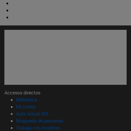
Accesos directos
(abre en nueva ventana)
Biblioteca
(abre en nueva ventana)
Mi correo
(abre en nueva ventana)
Aula virtual ADI
(abre en nueva ventana)
Búsqueda de personas
(abre en nueva ventana)
Trabaja con nosotros