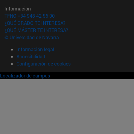
Información
TFNO +34 948 42 56 00
¿QUÉ GRADO TE INTERESA?
¿QUÉ MÁSTER TE INTERESA?
© Universidad de Navarra
Información legal
Accesibilidad
Configuración de cookies
Localizador de campus