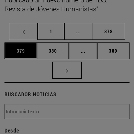
Revista de Jóvenes Humanistas”
Página
Páginas intermedias Us
Página
1
...
378
Página
Página
Páginas intermedias 
Página
379
380
...
389
BUSCADOR NOTICIAS
Desde