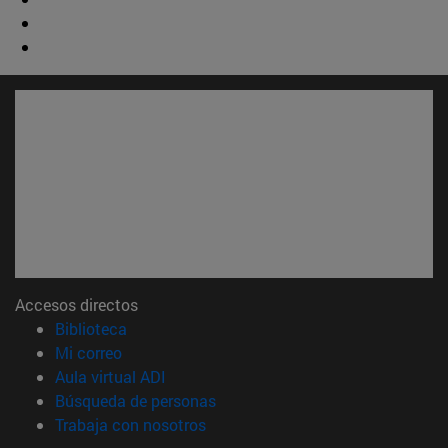
Accesos directos
(abre en nueva ventana)
Biblioteca
(abre en nueva ventana)
Mi correo
(abre en nueva ventana)
Aula virtual ADI
(abre en nueva ventana)
Búsqueda de personas
(abre en nueva ventana)
Trabaja con nosotros