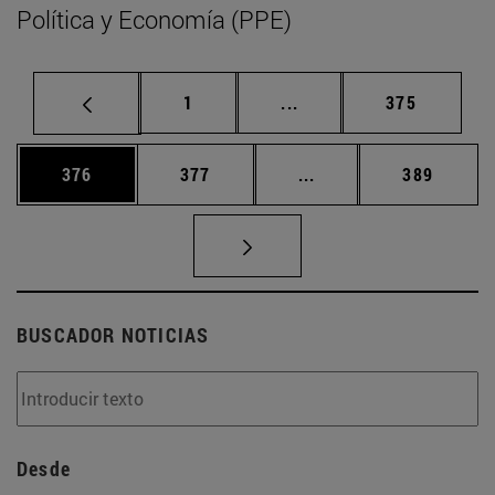
Política y Economía (PPE)
Página
Páginas intermedias Us
Página
1
...
375
Página
Página
Páginas intermedias 
Página
376
377
...
389
BUSCADOR NOTICIAS
Desde