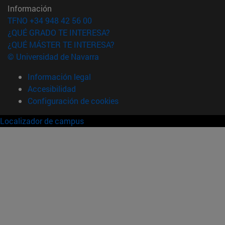
Información
TFNO +34 948 42 56 00
¿QUÉ GRADO TE INTERESA?
¿QUÉ MÁSTER TE INTERESA?
© Universidad de Navarra
Información legal
Accesibilidad
Configuración de cookies
Localizador de campus