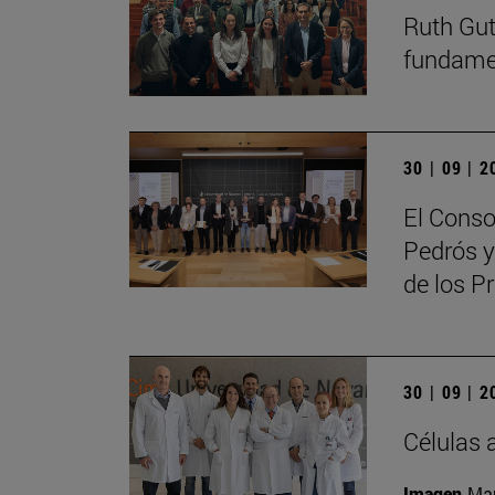
Ruth Guti
fundamen
30 | 09 | 
El Conso
Pedrós y
de los 
30 | 09 | 
Células 
Imagen
Man