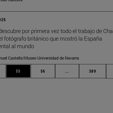
2025
escubre por primera vez todo el trabajo de Cha
 el fotógrafo británico que mostró la España
tal al mundo
uel Castells/Museo Universidad de Navarra
edias Use TAB para desplazarse.
ina
Página
Página
Páginas intermedias Us
Página
55
56
...
389