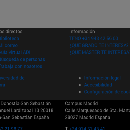
os directos
Información
(abre en nueva ventana)
Biblioteca
TFNO +34 948 42 56 00
(abre en nueva ventana)
Mi correo
¿QUÉ GRADO TE INTERESA?
(abre en nueva ventana)
Aula virtual ADI
¿QUÉ MÁSTER TE INTERESA
(abre en nueva ventana)
Búsqueda de personas
(abre en nueva ventana)
Trabaja con nosotros
versidad de
Información legal
rra
Accesibilidad
Configuración de coo
Donostia-San Sebastián
Campus Madrid
anuel Lardizabal 13 20018
Calle Marquesado de Sta. Marta
a-San Sebastián España
28027 Madrid España
43 21 98 77
T.
+34 914 51 43 41