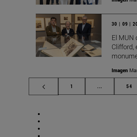
30 | 09 | 
El MUN d
Clifford,
monumen
Imagen
Man
Página
Páginas interm
Pág
1
...
54