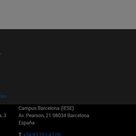
?
kies
Campus Barcelona (IESE)
, 3
Av. Pearson, 21 08034 Barcelona
España
T.
+34 93 253 42 00