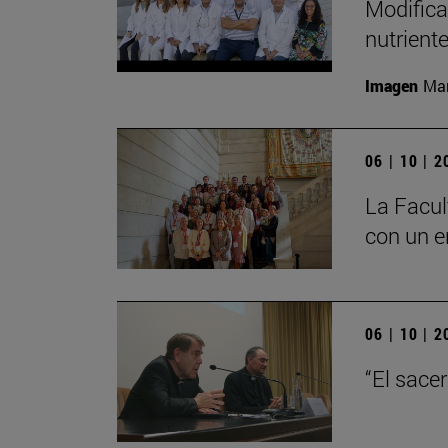
Modifica
nutrient
Imagen
Man
06 | 10 | 
La Facul
con un e
06 | 10 | 
“El sace