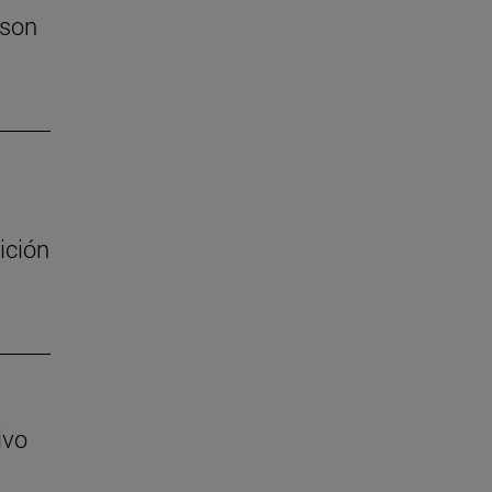
 son
ición
ivo