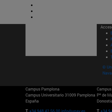
Acces
© Uni
Nava
Campus Pamplona
Campus 
Campus Universitario 31009 Pamplona
Pº de M
España
Donosti
T.
+34 948 42 56 00
info@unav.es
T.
+34 9