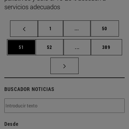
servicios adecuados
Página
Páginas intermedias Us
Página
1
...
50
Página
Página
Páginas intermedias U
Página
51
52
...
389
BUSCADOR NOTICIAS
Desde