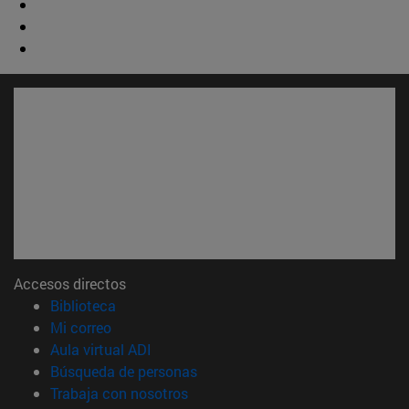
Accesos directos
(abre en nueva ventana)
Biblioteca
(abre en nueva ventana)
Mi correo
(abre en nueva ventana)
Aula virtual ADI
(abre en nueva ventana)
Búsqueda de personas
(abre en nueva ventana)
Trabaja con nosotros