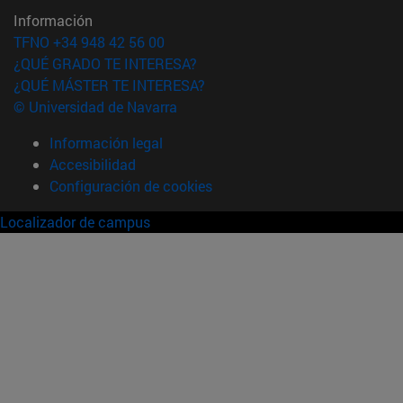
Información
TFNO +34 948 42 56 00
¿QUÉ GRADO TE INTERESA?
¿QUÉ MÁSTER TE INTERESA?
© Universidad de Navarra
Información legal
Accesibilidad
Configuración de cookies
Localizador de campus