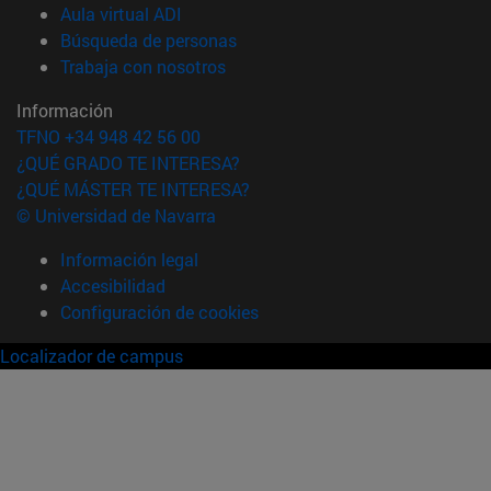
(abre en nueva ventana)
Aula virtual ADI
(abre en nueva ventana)
Búsqueda de personas
(abre en nueva ventana)
Trabaja con nosotros
Información
TFNO +34 948 42 56 00
¿QUÉ GRADO TE INTERESA?
¿QUÉ MÁSTER TE INTERESA?
© Universidad de Navarra
Información legal
Accesibilidad
Configuración de cookies
Localizador de campus