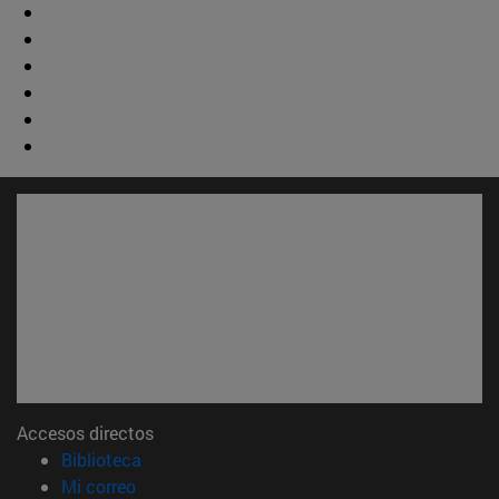
Accesos directos
(abre en nueva ventana)
Biblioteca
(abre en nueva ventana)
Mi correo