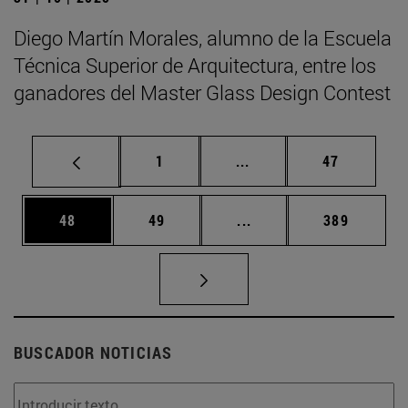
Diego Martín Morales, alumno de la Escuela
Técnica Superior de Arquitectura, entre los
ganadores del Master Glass Design Contest
Página
Páginas intermedias Us
Página
1
...
47
Página
Página
Páginas intermedias U
Página
48
49
...
389
BUSCADOR NOTICIAS