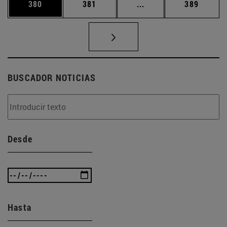
Página
Página
Páginas intermedias 
Página
380
381
...
389
BUSCADOR NOTICIAS
Desde
Hasta