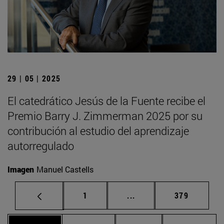
29 | 05 | 2025
El catedrático Jesús de la Fuente recibe el
Premio Barry J. Zimmerman 2025 por su
contribución al estudio del aprendizaje
autorregulado
Imagen
Manuel Castells
Página
Páginas intermedias Us
Página
1
...
379