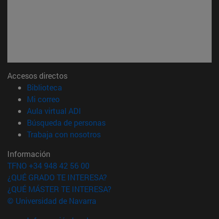
Accesos directos
(abre en nueva ventana)
Biblioteca
(abre en nueva ventana)
Mi correo
(abre en nueva ventana)
Aula virtual ADI
(abre en nueva ventana)
Búsqueda de personas
(abre en nueva ventana)
Trabaja con nosotros
Información
TFNO +34 948 42 56 00
¿QUÉ GRADO TE INTERESA?
¿QUÉ MÁSTER TE INTERESA?
© Universidad de Navarra