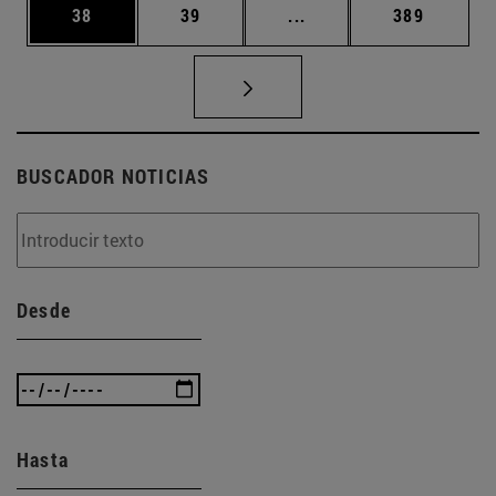
Página
Página
Páginas intermedias U
Página
38
39
...
389
BUSCADOR NOTICIAS
Desde
Hasta