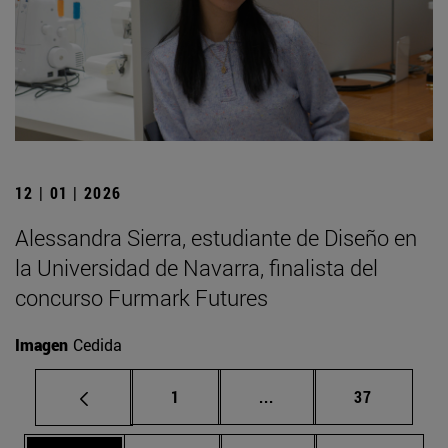
12 | 01 | 2026
Alessandra Sierra, estudiante de Diseño en
la Universidad de Navarra, finalista del
concurso Furmark Futures
Imagen
Cedida
Página
Páginas intermedias Us
Página
1
...
37