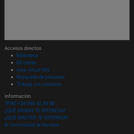
Accesos directos
(abre en nueva ventana)
Biblioteca
(abre en nueva ventana)
Mi correo
(abre en nueva ventana)
Aula virtual ADI
(abre en nueva ventana)
Búsqueda de personas
(abre en nueva ventana)
Trabaja con nosotros
Información
TFNO +34 948 42 56 00
¿QUÉ GRADO TE INTERESA?
¿QUÉ MÁSTER TE INTERESA?
© Universidad de Navarra