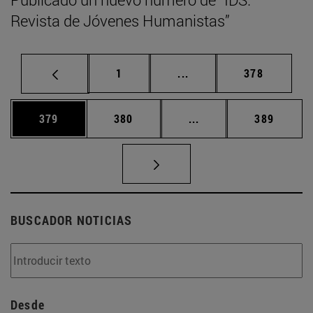
Revista de Jóvenes Humanistas”
Página
Páginas intermedias Us
Página
1
...
378
Página
Página
Páginas intermedias 
Página
379
380
...
389
BUSCADOR NOTICIAS
Desde