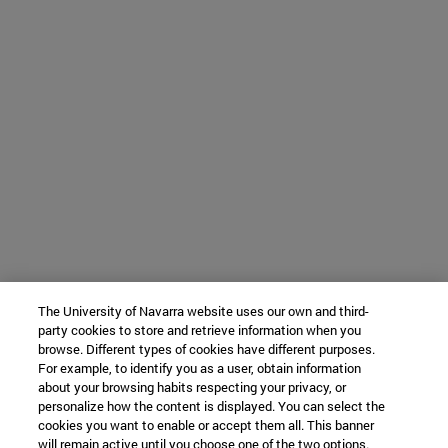
The University of Navarra website uses our own and third-
party cookies to store and retrieve information when you
browse. Different types of cookies have different purposes.
For example, to identify you as a user, obtain information
about your browsing habits respecting your privacy, or
personalize how the content is displayed. You can select the
cookies you want to enable or accept them all. This banner
will remain active until you choose one of the two options.