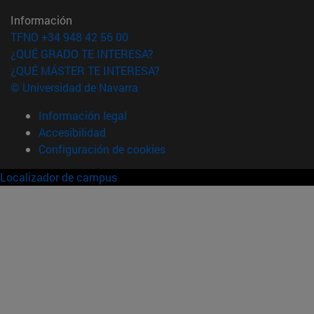
Información
TFNO +34 948 42 56 00
¿QUÉ GRADO TE INTERESA?
¿QUÉ MÁSTER TE INTERESA?
© Universidad de Navarra
Información legal
Accesibilidad
Configuración de cookies
Localizador de campus