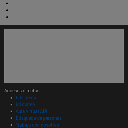
Accesos directos
(abre en nueva ventana)
Biblioteca
(abre en nueva ventana)
Mi correo
(abre en nueva ventana)
Aula virtual ADI
(abre en nueva ventana)
Búsqueda de personas
(abre en nueva ventana)
Trabaja con nosotros