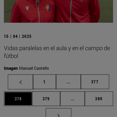
15 | 04 | 2025
Vidas paralelas en el aula y en el campo de
fútbol
Imagen
Manuel Castells
Página
Páginas intermedias Us
Página
1
...
377
Página
Página
Páginas intermedias 
Página
378
379
...
389