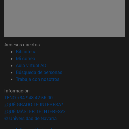
Accesos directos
(abre en nueva ventana)
Biblioteca
(abre en nueva ventana)
Mi correo
(abre en nueva ventana)
Aula virtual ADI
(abre en nueva ventana)
Búsqueda de personas
(abre en nueva ventana)
Trabaja con nosotros
Información
TFNO +34 948 42 56 00
¿QUÉ GRADO TE INTERESA?
¿QUÉ MÁSTER TE INTERESA?
© Universidad de Navarra