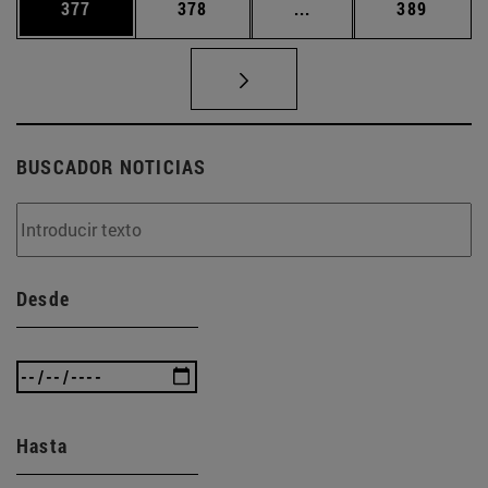
Página
Página
Páginas intermedias 
Página
377
378
...
389
BUSCADOR NOTICIAS
Desde
Hasta