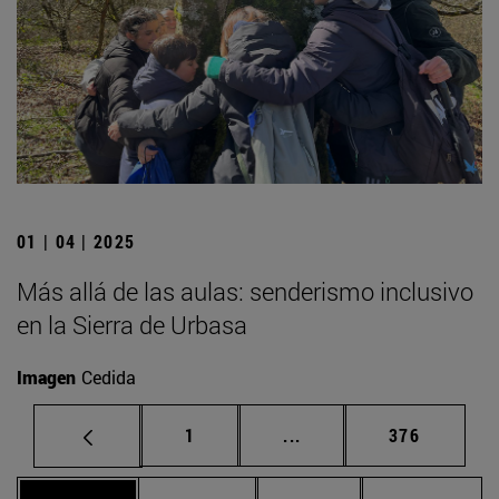
01 | 04 | 2025
Más allá de las aulas: senderismo inclusivo
en la Sierra de Urbasa
Imagen
Cedida
Página
Páginas intermedias Us
Página
1
...
376