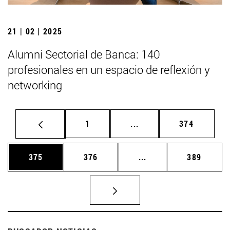
21 | 02 | 2025
Alumni Sectorial de Banca: 140
profesionales en un espacio de reflexión y
networking
Página
Páginas intermedias Us
Página
1
...
374
Página
Página
Páginas intermedias 
Página
375
376
...
389