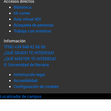
Accesos directos
(abre en nueva ventana)
Biblioteca
(abre en nueva ventana)
Mi correo
(abre en nueva ventana)
Aula virtual ADI
(abre en nueva ventana)
Búsqueda de personas
(abre en nueva ventana)
Trabaja con nosotros
Información
TFNO +34 948 42 56 00
¿QUÉ GRADO TE INTERESA?
¿QUÉ MÁSTER TE INTERESA?
© Universidad de Navarra
Información legal
Accesibilidad
Configuración de cookies
Localizador de campus