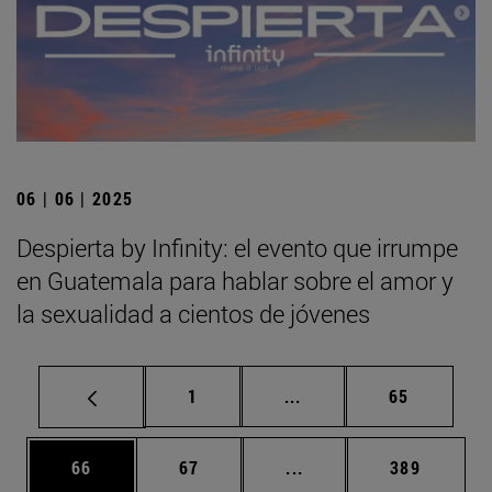
06 | 06 | 2025
Despierta by Infinity: el evento que irrumpe
en Guatemala para hablar sobre el amor y
la sexualidad a cientos de jóvenes
Página
Páginas intermedias Us
Página
1
...
65
Página
Página
Páginas intermedias U
Página
66
67
...
389