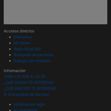
Accesos directos
(abre en nueva ventana)
Biblioteca
(abre en nueva ventana)
Mi correo
(abre en nueva ventana)
Aula virtual ADI
(abre en nueva ventana)
Búsqueda de personas
(abre en nueva ventana)
Trabaja con nosotros
Información
TFNO +34 948 42 56 00
¿QUÉ GRADO TE INTERESA?
¿QUÉ MÁSTER TE INTERESA?
© Universidad de Navarra
Información legal
Accesibilidad