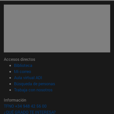
Accesos directos
(abre en nueva ventana)
Biblioteca
(abre en nueva ventana)
Mi correo
(abre en nueva ventana)
Aula virtual ADI
(abre en nueva ventana)
Búsqueda de personas
(abre en nueva ventana)
Trabaja con nosotros
Información
TFNO +34 948 42 56 00
¿QUÉ GRADO TE INTERESA?