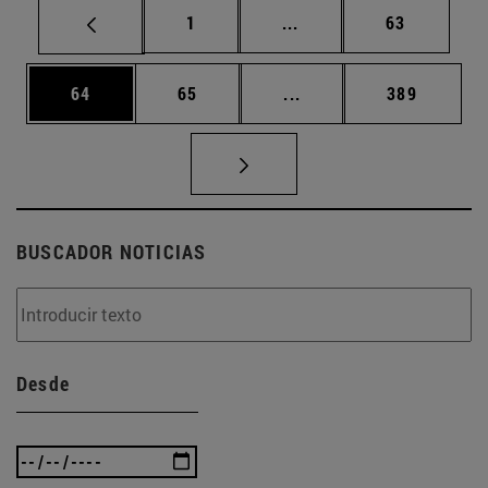
Página
Páginas intermedias Us
Página
1
...
63
Página
Página
Páginas intermedias U
Página
64
65
...
389
BUSCADOR NOTICIAS
Desde