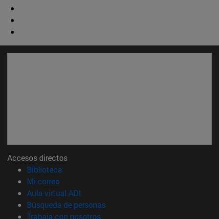
Accesos directos
(abre en nueva ventana)
Biblioteca
(abre en nueva ventana)
Mi correo
(abre en nueva ventana)
Aula virtual ADI
(abre en nueva ventana)
Búsqueda de personas
(abre en nueva ventana)
Trabaja con nosotros