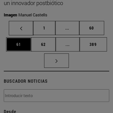
un innovador postbiótico
Imagen
Manuel Castells
Página
Páginas intermedias Us
Página
1
...
60
Página
Página
Páginas intermedias U
Página
61
62
...
389
BUSCADOR NOTICIAS
Desde