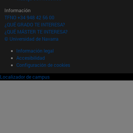
Información
TFNO +34 948 42 56 00
¿QUÉ GRADO TE INTERESA?
¿QUÉ MÁSTER TE INTERESA?
© Universidad de Navarra
Información legal
Accesibilidad
Configuración de cookies
Localizador de campus