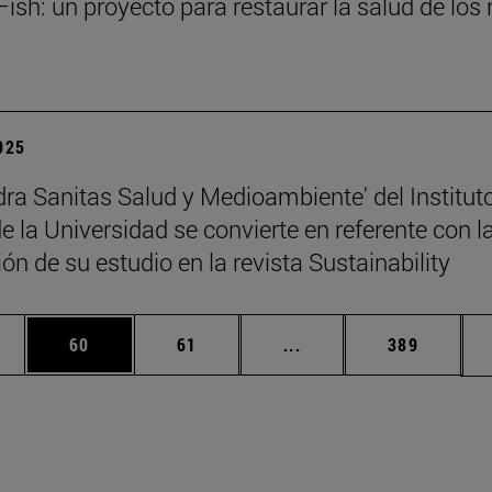
ish: un proyecto para restaurar la salud de los 
2025
dra Sanitas Salud y Medioambiente' del Institut
 la Universidad se convierte en referente con l
ón de su estudio en la revista Sustainability
edias Use TAB para desplazarse.
ina
Página
Página
Páginas intermedias Us
Página
60
61
...
389