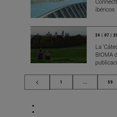
ConnectF
ibéricos
24 | 07 | 
La 'Cáte
BIOMA de
publicaci
Página
Páginas interm
Pág
1
...
59