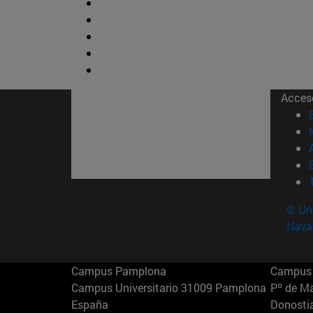
Acces
© Uni
Nava
Campus Pamplona
Campus 
Campus Universitario 31009 Pamplona
Pº de M
España
Donosti