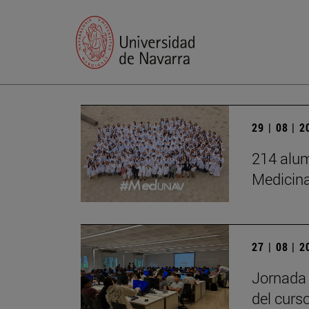
29 | 08 | 
214 alum
Medicin
27 | 08 | 
Jornada 
del curs