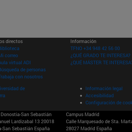
os directos
Información
(abre en nueva ventana)
Biblioteca
TFNO +34 948 42 56 00
(abre en nueva ventana)
Mi correo
¿QUÉ GRADO TE INTERESA?
(abre en nueva ventana)
Aula virtual ADI
¿QUÉ MÁSTER TE INTERESA
(abre en nueva ventana)
Búsqueda de personas
(abre en nueva ventana)
Trabaja con nosotros
versidad de
Información legal
rra
Accesibilidad
Configuración de coo
Donostia-San Sebastián
Campus Madrid
anuel Lardizabal 13 20018
Calle Marquesado de Sta. Marta
a-San Sebastián España
28027 Madrid España