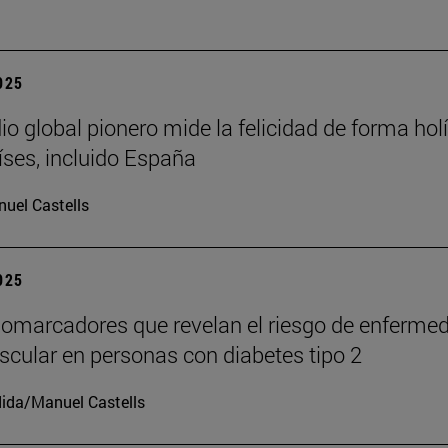
2025
io global pionero mide la felicidad de forma holí
íses, incluido España
uel Castells
2025
iomarcadores que revelan el riesgo de enferme
scular en personas con diabetes tipo 2
ida/Manuel Castells