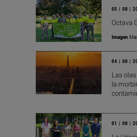
05 | 08 | 
Octava G
Imagen
Man
04 | 08 | 
Las olas
la morbi
contamin
01 | 08 | 
La Unive