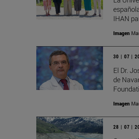
española
IHAN par
Imagen
Man
30 | 07 | 
El Dr. J
de Navar
Foundat
Imagen
Man
28 | 07 | 