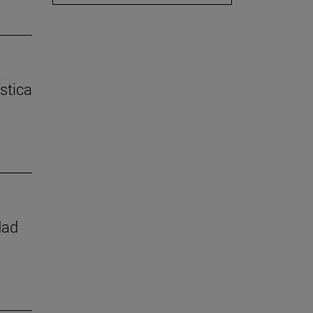
stica
dad