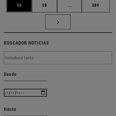
Página
Página
Páginas intermedias U
Página
58
59
...
389
BUSCADOR NOTICIAS
Desde
Hasta