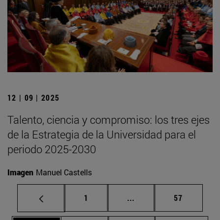
12 | 09 | 2025
Talento, ciencia y compromiso: los tres ejes
de la Estrategia de la Universidad para el
periodo 2025-2030
Imagen
Manuel Castells
Página
Páginas intermedias Us
Página
1
...
57