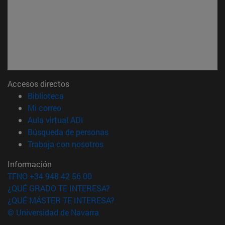
Accesos directos
(abre en nueva ventana)
Biblioteca
(abre en nueva ventana)
Mi correo
(abre en nueva ventana)
Aula virtual ADI
(abre en nueva ventana)
Búsqueda de personas
(abre en nueva ventana)
Trabaja con nosotros
Información
TFNO +34 948 42 56 00
¿QUÉ GRADO TE INTERESA?
¿QUÉ MÁSTER TE INTERESA?
© Universidad de Navarra