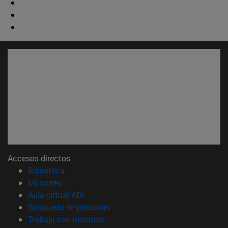
Accesos directos
(abre en nueva ventana)
Biblioteca
(abre en nueva ventana)
Mi correo
(abre en nueva ventana)
Aula virtual ADI
(abre en nueva ventana)
Búsqueda de personas
(abre en nueva ventana)
Trabaja con nosotros