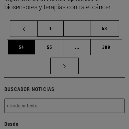
biosensores y terapias contra el cáncer
Página
Páginas intermedias Us
Página
1
...
53
Página
Página
Páginas intermedias U
Página
54
55
...
389
BUSCADOR NOTICIAS
Desde