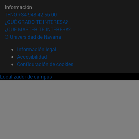
Información
TFNO +34 948 42 56 00
¿QUÉ GRADO TE INTERESA?
¿QUÉ MÁSTER TE INTERESA?
© Universidad de Navarra
Información legal
Accesibilidad
Configuración de cookies
Localizador de campus