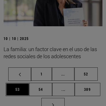
10 | 10 | 2025
La familia: un factor clave en el uso de las
redes sociales de los adolescentes
Página
Páginas intermedias Us
Página
1
...
52
Página
Página
Páginas intermedias U
Página
53
54
...
389