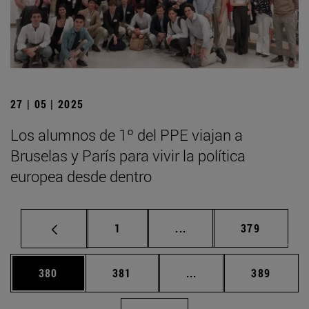
27 | 05 | 2025
Los alumnos de 1º del PPE viajan a
Bruselas y París para vivir la política
europea desde dentro
Página
Páginas intermedias Us
Página
1
...
379
Página
Página
Páginas intermedias 
Página
380
381
...
389