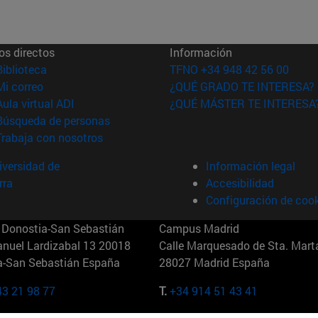
os directos
Información
(abre en nueva ventana)
Biblioteca
TFNO +34 948 42 56 00
(abre en nueva ventana)
Mi correo
¿QUÉ GRADO TE INTERESA?
(abre en nueva ventana)
Aula virtual ADI
¿QUÉ MÁSTER TE INTERESA
(abre en nueva ventana)
Búsqueda de personas
(abre en nueva ventana)
Trabaja con nosotros
versidad de
Información legal
rra
Accesibilidad
Configuración de coo
Donostia-San Sebastián
Campus Madrid
anuel Lardizabal 13 20018
Calle Marquesado de Sta. Marta
a-San Sebastián España
28027 Madrid España
43 21 98 77
T.
+34 914 51 43 41