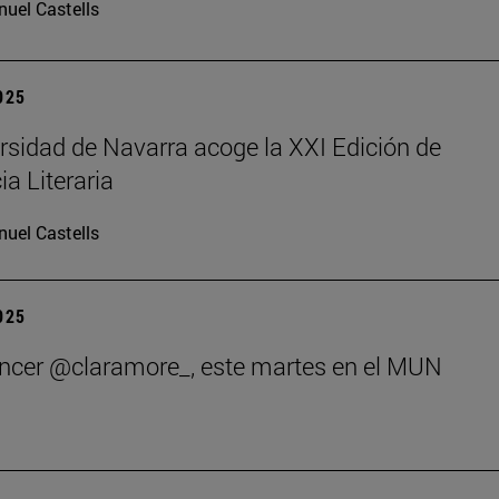
uel Castells
2025
rsidad de Navarra acoge la XXI Edición de
ia Literaria
uel Castells
2025
encer @claramore_, este martes en el MUN