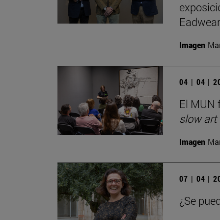
exposici
Eadwear
Imagen
Man
04 | 04 | 
El MUN f
slow art
Imagen
Man
07 | 04 | 
¿Se pued