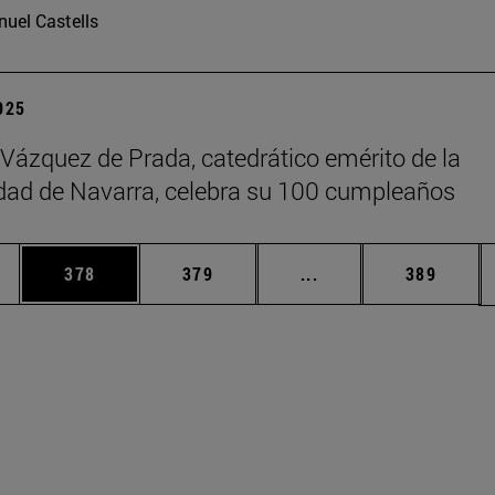
uel Castells
2025
 Vázquez de Prada, catedrático emérito de la
dad de Navarra, celebra su 100 cumpleaños
ias Use TAB para desplazarse.
a
Página
Página
Páginas intermedias 
Página
378
379
...
389