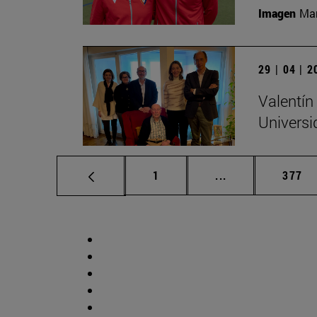
Imagen
Man
29 | 04 | 
Valentín
Universi
Página
Páginas intermed
Págin
1
...
377