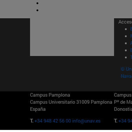
Acces
© Uni
Nava
Campus Pamplona
Campus 
Campus Universitario 31009 Pamplona
Pº de M
España
Donosti
T.
+34 948 42 56 00
info@unav.es
T.
+34 9