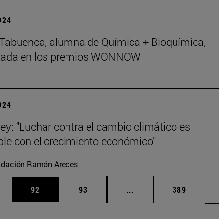
2024
Tabuenca, alumna de Química + Bioquímica,
nada en los premios WONNOW
2024
ey: "Luchar contra el cambio climático es
le con el crecimiento económico"
ndación Ramón Areces
edias Use TAB para desplazarse.
ina
Página
Página
Páginas intermedias Us
Página
92
93
...
389