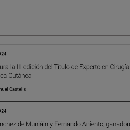
2024
ra la III edición del Título de Experto en Cirugía
ica Cutánea
uel Castells
2024
nchez de Muniáin y Fernando Aniento, ganador