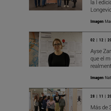
la I edi
Longevid
Imagen
Man
02 | 12 | 
Ayse Zar
que el m
realment
Imagen
Nat
28 | 11 | 
Más de 3