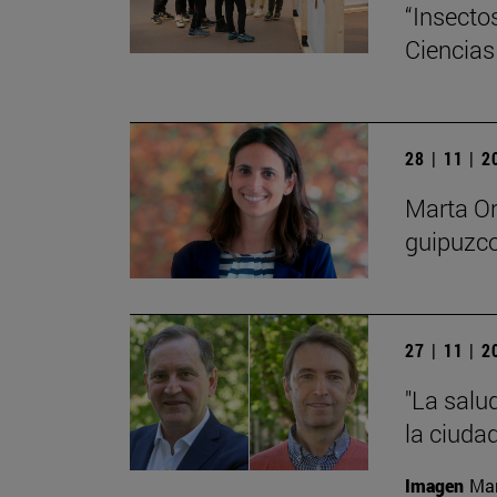
“Insecto
Ciencias
28 | 11 | 
Marta Or
guipuzco
27 | 11 | 
"La salu
la ciudad
Imagen
Man