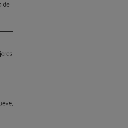
o de
jeres
ueve,