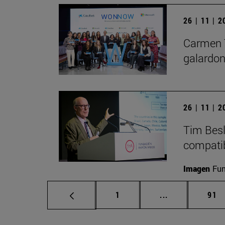
26 | 11 | 
Carmen 
galardo
26 | 11 | 
Tim Besl
compatib
Imagen
Fu
Página
Páginas interm
Pág
1
...
91