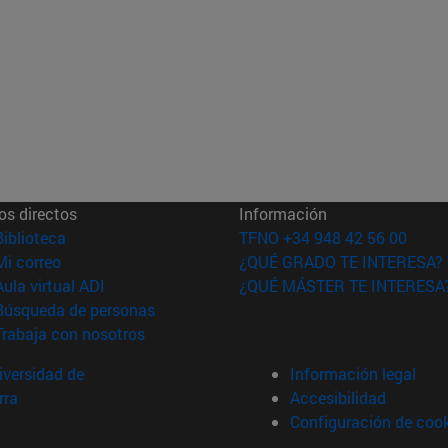
os directos
Información
(abre en nueva ventana)
Biblioteca
TFNO +34 948 42 56 00
(abre en nueva ventana)
Mi correo
¿QUÉ GRADO TE INTERESA?
(abre en nueva ventana)
Aula virtual ADI
¿QUÉ MÁSTER TE INTERESA
(abre en nueva ventana)
Búsqueda de personas
(abre en nueva ventana)
Trabaja con nosotros
versidad de
Información legal
rra
Accesibilidad
Configuración de coo