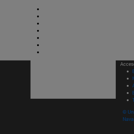
Acces
© Uni
Nava