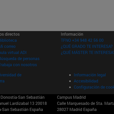
os directos
Información
(abre en nueva ventana)
Biblioteca
TFNO +34 948 42 56 00
(abre en nueva ventana)
Mi correo
¿QUÉ GRADO TE INTERESA?
(abre en nueva ventana)
Aula virtual ADI
¿QUÉ MÁSTER TE INTERESA
(abre en nueva ventana)
Búsqueda de personas
(abre en nueva ventana)
Trabaja con nosotros
versidad de
Información legal
rra
Accesibilidad
Configuración de coo
Donostia-San Sebastián
Campus Madrid
anuel Lardizabal 13 20018
Calle Marquesado de Sta. Marta
a-San Sebastián España
28027 Madrid España