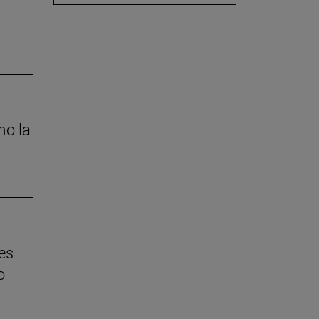
mo la
es
o