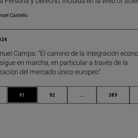
ta Persona y Derecho, incluida en la Web of Sci
uel Castells
2024
uel Campa: "El camino de la integración econ
sigue en marcha, en particular a través de la
zación del mercado único europeo"
edias Use TAB para desplazarse.
ina
Página
Página
Páginas intermedias Us
Página
91
92
...
389