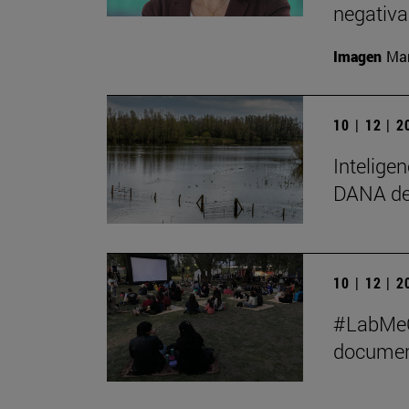
negativa
Imagen
Man
10 | 12 | 
Inteligen
DANA de
10 | 12 | 
#LabMeCr
document