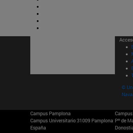
Acces
© Uni
Nava
Campus Pamplona
Campus 
Campus Universitario 31009 Pamplona
Pº de M
España
Donosti