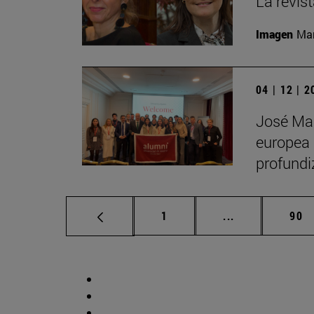
La revis
Imagen
Man
04 | 12 | 
José Man
europea 
profundi
Página
Páginas interm
Pág
1
...
90