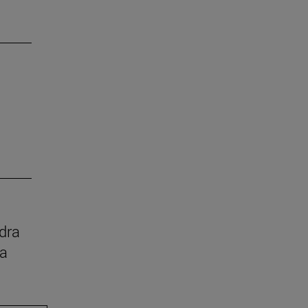
dra
ia