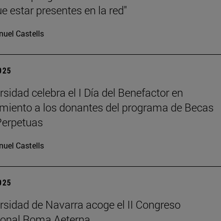
e estar presentes en la red"
uel Castells
2025
rsidad celebra el I Día del Benefactor en
miento a los donantes del programa de Becas
Perpetuas
uel Castells
2025
rsidad de Navarra acoge el II Congreso
ional Roma Aeterna