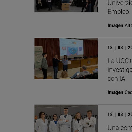
Universi
Empleo
Imagen
Ált
18 | 03 | 
La UCC+I
investig
con IA
Imagen
Ced
18 | 03 | 
Una comb