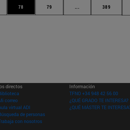
edias Use TAB para desplazarse.
ina
Página
Página
Páginas intermedias Us
Página
78
79
...
389
os directos
Información
(abre en nueva ventana)
Biblioteca
TFNO +34 948 42 56 00
(abre en nueva ventana)
Mi correo
¿QUÉ GRADO TE INTERESA?
(abre en nueva ventana)
Aula virtual ADI
¿QUÉ MÁSTER TE INTERESA
(abre en nueva ventana)
Búsqueda de personas
(abre en nueva ventana)
Trabaja con nosotros