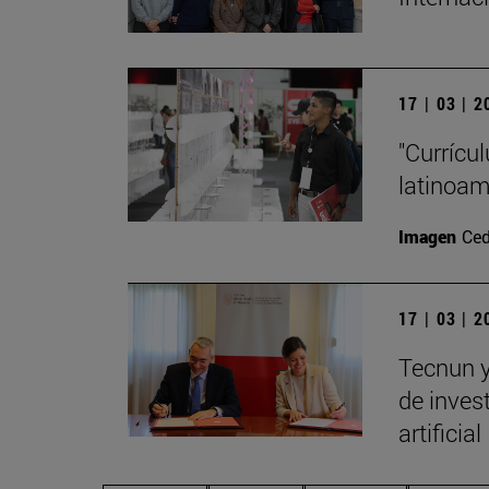
17 | 03 | 
"Currícu
latinoa
Imagen
Ced
17 | 03 | 
Tecnun y
de invest
artificial