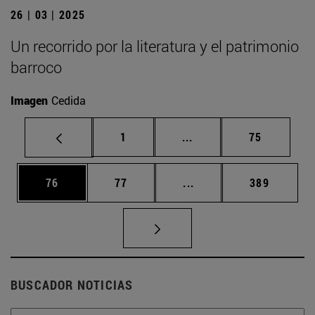
26 | 03 | 2025
Un recorrido por la literatura y el patrimonio
barroco
Imagen
Cedida
Página
Páginas intermedias Us
Página
1
...
75
Página
Página
Páginas intermedias U
Página
76
77
...
389
BUSCADOR NOTICIAS