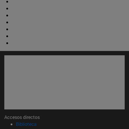
Accesos directos
(abre en nueva ventana)
Biblioteca