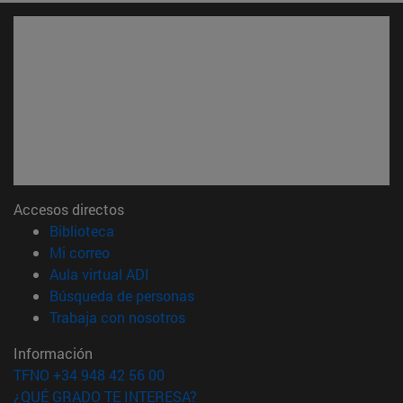
Accesos directos
(abre en nueva ventana)
Biblioteca
(abre en nueva ventana)
Mi correo
(abre en nueva ventana)
Aula virtual ADI
(abre en nueva ventana)
Búsqueda de personas
(abre en nueva ventana)
Trabaja con nosotros
Información
TFNO +34 948 42 56 00
¿QUÉ GRADO TE INTERESA?