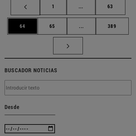
Página
Páginas intermedias Us
Página
1
...
63
Página
Página
Páginas intermedias U
Página
64
65
...
389
BUSCADOR NOTICIAS
Desde