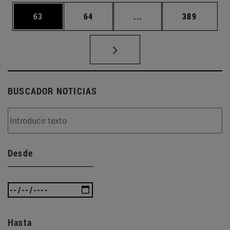
Página
Página
Páginas intermedias U
Página
63
64
...
389
BUSCADOR NOTICIAS
Desde
Hasta