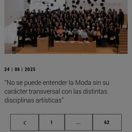
24 | 06 | 2025
“No se puede entender la Moda sin su
carácter transversal con las distintas
disciplinas artísticas”
Página
Páginas intermedias Us
Página
1
...
62