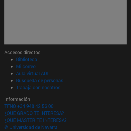
Accesos directos
(abre en nueva ventana)
Biblioteca
(abre en nueva ventana)
Mi correo
(abre en nueva ventana)
Aula virtual ADI
(abre en nueva ventana)
Búsqueda de personas
(abre en nueva ventana)
Trabaja con nosotros
Información
TFNO +34 948 42 56 00
¿QUÉ GRADO TE INTERESA?
¿QUÉ MÁSTER TE INTERESA?
© Universidad de Navarra