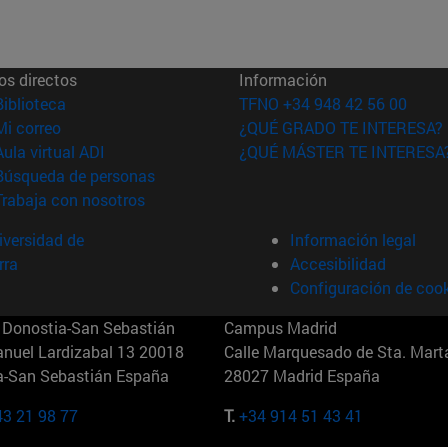
os directos
Información
(abre en nueva ventana)
Biblioteca
TFNO +34 948 42 56 00
(abre en nueva ventana)
Mi correo
¿QUÉ GRADO TE INTERESA?
(abre en nueva ventana)
Aula virtual ADI
¿QUÉ MÁSTER TE INTERESA
(abre en nueva ventana)
Búsqueda de personas
(abre en nueva ventana)
Trabaja con nosotros
versidad de
Información legal
rra
Accesibilidad
Configuración de coo
Donostia-San Sebastián
Campus Madrid
anuel Lardizabal 13 20018
Calle Marquesado de Sta. Marta
a-San Sebastián España
28027 Madrid España
43 21 98 77
T.
+34 914 51 43 41