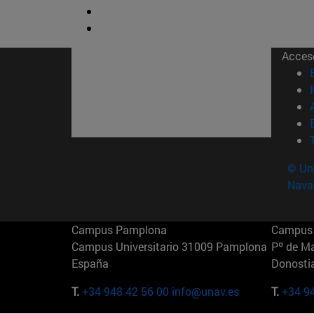
Acces
© Uni
Nava
Campus Pamplona
Campus 
Campus Universitario 31009 Pamplona
Pº de M
España
Donosti
T.
+34 948 42 56 00
info@unav.es
T.
+34 9