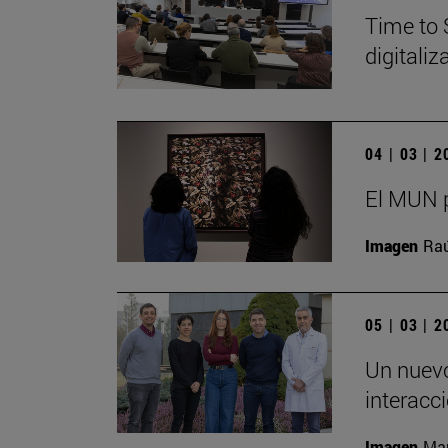
Time to 
digitali
04 | 03 | 
El MUN p
Imagen
Raú
05 | 03 | 
Un nuevo
interacc
Imagen
Man