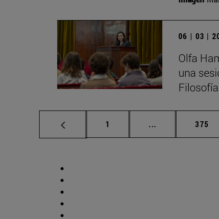
06 | 03 | 
Olfa Ham
una sesi
Filosofí
Página
Páginas intermed
Págin
1
...
375