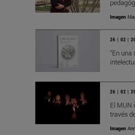
pedagógi
Imagen
Man
26 | 02 | 
“En una 
intelect
26 | 02 | 
El MUN i
través de
Imagen
Ann