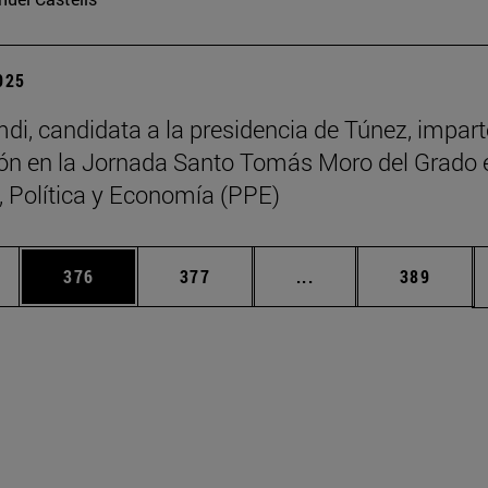
2025
di, candidata a la presidencia de Túnez, impart
ón en la Jornada Santo Tomás Moro del Grado 
a, Política y Economía (PPE)
ias Use TAB para desplazarse.
a
Página
Página
Páginas intermedias 
Página
376
377
...
389