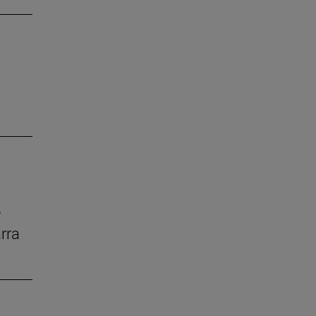
e
rra