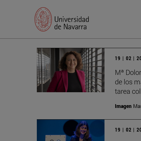
19 | 02 | 
Mª Dolor
de los má
tarea co
Imagen
Man
19 | 02 | 