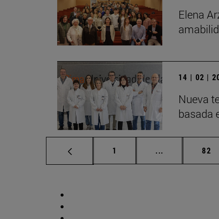
Elena Ar
amabilid
14 | 02 | 
Nueva te
basada 
Página
Páginas interm
Pág
1
...
82