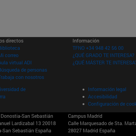
os directos
Información
(abre en nueva ventana)
Biblioteca
TFNO +34 948 42 56 00
(abre en nueva ventana)
Mi correo
¿QUÉ GRADO TE INTERESA?
(abre en nueva ventana)
Aula virtual ADI
¿QUÉ MÁSTER TE INTERESA
(abre en nueva ventana)
Búsqueda de personas
(abre en nueva ventana)
Trabaja con nosotros
versidad de
Información legal
rra
Accesibilidad
Configuración de coo
Donostia-San Sebastián
Campus Madrid
anuel Lardizabal 13 20018
Calle Marquesado de Sta. Marta
a-San Sebastián España
28027 Madrid España