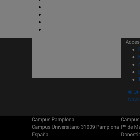
Acces
© Uni
Nava
Campus Pamplona
Campus 
Campus Universitario 31009 Pamplona
Pº de M
España
Donosti