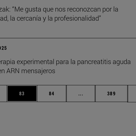
zak: “Me gusta que nos reconozcan por la
ad, la cercanía y la profesionalidad”
2025
rapia experimental para la pancreatitis aguda
en ARN mensajeros
edias Use TAB para desplazarse.
ina
Página
Página
Páginas intermedias Us
Página
83
84
...
389