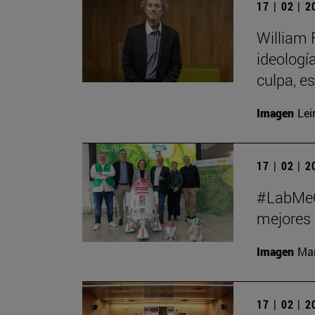
17 | 02 | 
William 
ideologí
culpa, e
Imagen
Lei
17 | 02 | 
#LabMeCr
mejores 
Imagen
Man
17 | 02 | 