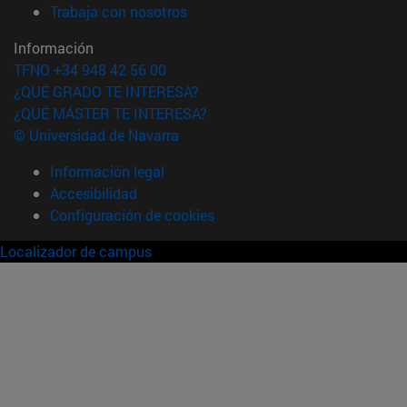
(abre en nueva ventana)
Trabaja con nosotros
Información
TFNO +34 948 42 56 00
¿QUÉ GRADO TE INTERESA?
¿QUÉ MÁSTER TE INTERESA?
© Universidad de Navarra
Información legal
Accesibilidad
Configuración de cookies
Localizador de campus