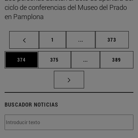
ciclo de conferencias del Museo del Prado
en Pamplona
Página
Páginas intermedias Us
Página
1
...
373
Página
Página
Páginas intermedias 
Página
374
375
...
389
BUSCADOR NOTICIAS