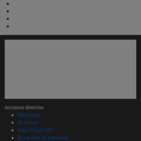
Accesos directos
(abre en nueva ventana)
Biblioteca
(abre en nueva ventana)
Mi correo
(abre en nueva ventana)
Aula virtual ADI
(abre en nueva ventana)
Búsqueda de personas